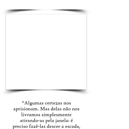
1/3
1/3